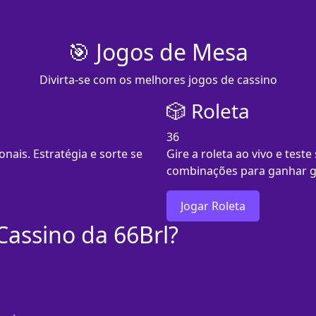
🎯 Jogos de Mesa
Divirta-se com os melhores jogos de cassino
🎲 Roleta
36
onais. Estratégia e sorte se
Gire a roleta ao vivo e tes
combinações para ganhar g
Jogar Roleta
Cassino da 66Brl?