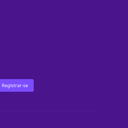
Registrar-se