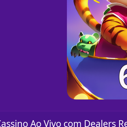
Cassino Ao Vivo com Dealers Re