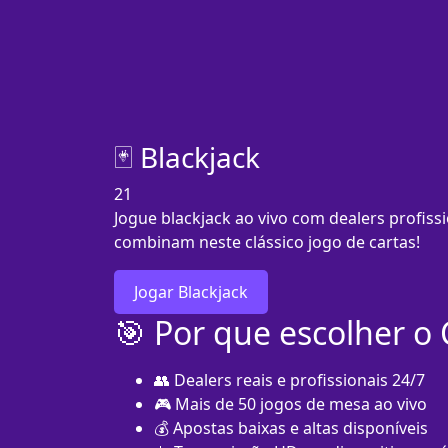
🃏 Blackjack
21
Jogue blackjack ao vivo com dealers profissi
combinam neste clássico jogo de cartas!
Jogar Blackjack
🎯 Por que escolher o 
👥 Dealers reais e profissionais 24/7
🎮 Mais de 50 jogos de mesa ao vivo
💰 Apostas baixas e altas disponíveis