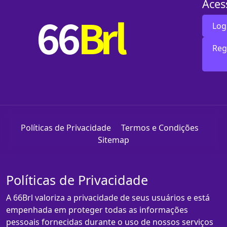
Aces
Log
Reg
Políticas de Privacidade
Termos e Condições
Sitemap
Políticas de Privacidade
A 66Brl valoriza a privacidade de seus usuários e está
empenhada em proteger todas as informações
pessoais fornecidas durante o uso de nossos serviços