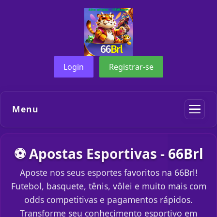
Login
Registrar-se
Menu
⚽ Apostas Esportivas - 66Brl
Aposte nos seus esportes favoritos na 66Brl!
Futebol, basquete, tênis, vôlei e muito mais com
odds competitivas e pagamentos rápidos.
Transforme seu conhecimento esportivo em