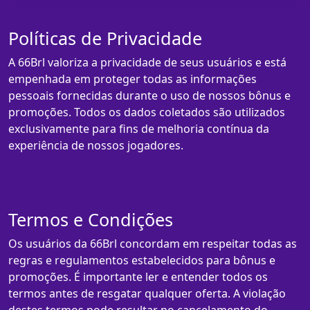
Políticas de Privacidade
A 66Brl valoriza a privacidade de seus usuários e está
empenhada em proteger todas as informações
pessoais fornecidas durante o uso de nossos bônus e
promoções. Todos os dados coletados são utilizados
exclusivamente para fins de melhoria contínua da
experiência de nossos jogadores.
Termos e Condições
Os usuários da 66Brl concordam em respeitar todas as
regras e regulamentos estabelecidos para bônus e
promoções. É importante ler e entender todos os
termos antes de resgatar qualquer oferta. A violação