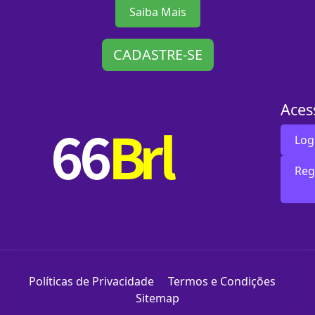
Saiba Mais
CADASTRE-SE
Aces
Log
Reg
Políticas de Privacidade
Termos e Condições
Sitemap