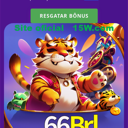
RESGATAR BÔNUS