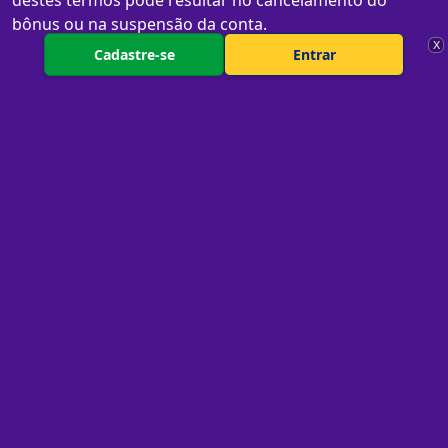
destes termos pode resultar no cancelamento do
bônus ou na suspensão da conta.
X
Cadastre-se
Entrar