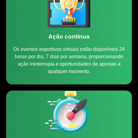
Ação contínua
Os eventos esportivos virtuais estão disponíveis 24
horas por dia, 7 dias por semana, proporcionando
ação ininterrupta e oportunidades de apostas a
qualquer momento.