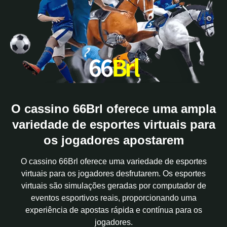
O cassino 66Brl oferece uma ampla
variedade de esportes virtuais para
os jogadores apostarem
O cassino 66Brl oferece uma variedade de esportes
virtuais para os jogadores desfrutarem. Os esportes
virtuais são simulações geradas por computador de
eventos esportivos reais, proporcionando uma
experiência de apostas rápida e contínua para os
jogadores.