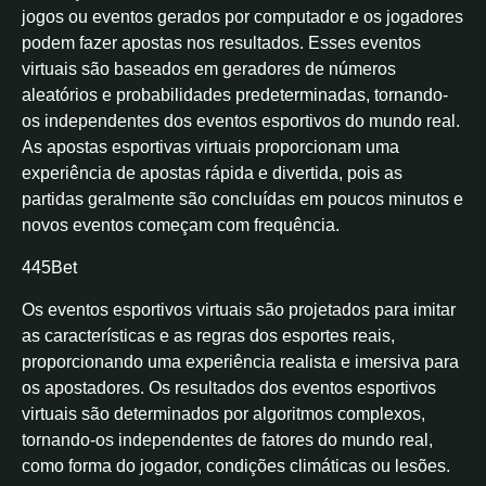
jogos ou eventos gerados por computador e os jogadores
podem fazer apostas nos resultados. Esses eventos
virtuais são baseados em geradores de números
aleatórios e probabilidades predeterminadas, tornando-
os independentes dos eventos esportivos do mundo real.
As apostas esportivas virtuais proporcionam uma
experiência de apostas rápida e divertida, pois as
partidas geralmente são concluídas em poucos minutos e
novos eventos começam com frequência.
445Bet
Os eventos esportivos virtuais são projetados para imitar
as características e as regras dos esportes reais,
proporcionando uma experiência realista e imersiva para
os apostadores. Os resultados dos eventos esportivos
virtuais são determinados por algoritmos complexos,
tornando-os independentes de fatores do mundo real,
como forma do jogador, condições climáticas ou lesões.