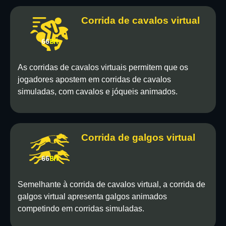
Corrida de cavalos virtual
As corridas de cavalos virtuais permitem que os
jogadores apostem em corridas de cavalos
simuladas, com cavalos e jóqueis animados.
Corrida de galgos virtual
Semelhante à corrida de cavalos virtual, a corrida de
galgos virtual apresenta galgos animados
competindo em corridas simuladas.