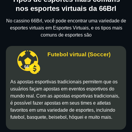
nos esportes virtuais da 66Brl
No cassino 66Brl, você pode encontrar uma variedade de
esportes virtuais em Esportes Virtuais, e os tipos mais
comuns de esportes são
Futebol virtual (Soccer)
As apostas esportivas tradicionais permitem que os
usuários façam apostas em eventos esportivos do
mundo real. Com as apostas esportivas tradicionais,
é possível fazer apostas em seus times e atletas
favoritos em uma variedade de esportes, incluindo
futebol, basquete, beisebol, hóquei e muito mais.