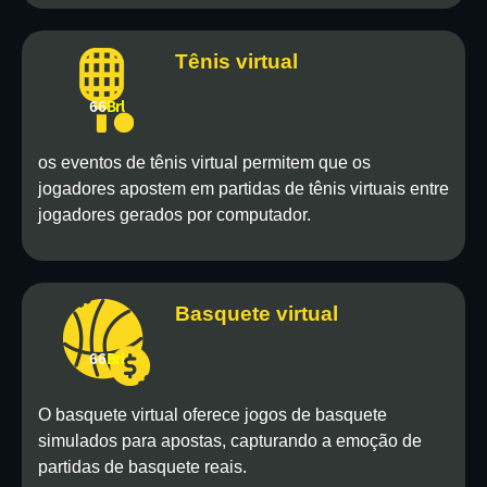
Tênis virtual
os eventos de tênis virtual permitem que os
jogadores apostem em partidas de tênis virtuais entre
jogadores gerados por computador.
Basquete virtual
O basquete virtual oferece jogos de basquete
simulados para apostas, capturando a emoção de
partidas de basquete reais.