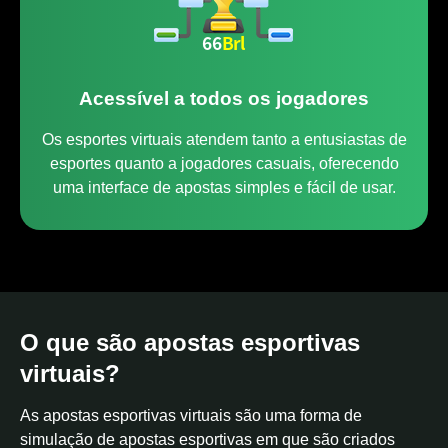
Acessível a todos os jogadores
Os esportes virtuais atendem tanto a entusiastas de
esportes quanto a jogadores casuais, oferecendo
uma interface de apostas simples e fácil de usar.
O que são apostas esportivas
virtuais?
As apostas esportivas virtuais são uma forma de
simulação de apostas esportivas em que são criados