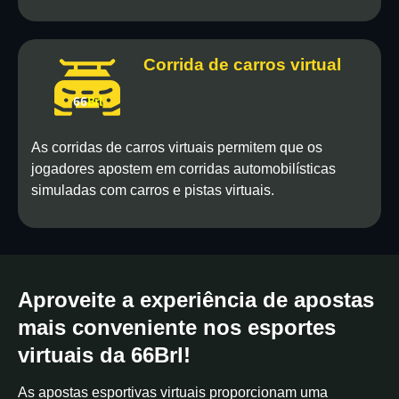
Corrida de carros virtual
As corridas de carros virtuais permitem que os
jogadores apostem em corridas automobilísticas
simuladas com carros e pistas virtuais.
Aproveite a experiência de apostas
mais conveniente nos esportes
virtuais da 66Brl!
As apostas esportivas virtuais proporcionam uma