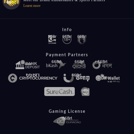
Learnt more
Info
Payment Partners
Gaming License