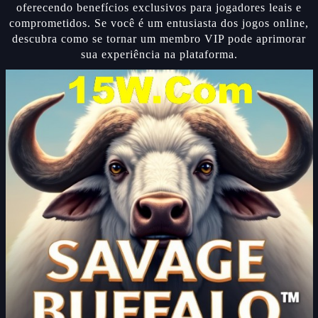
oferecendo benefícios exclusivos para jogadores leais e
comprometidos. Se você é um entusiasta dos jogos online,
descubra como se tornar um membro VIP pode aprimorar
sua experiência na plataforma.