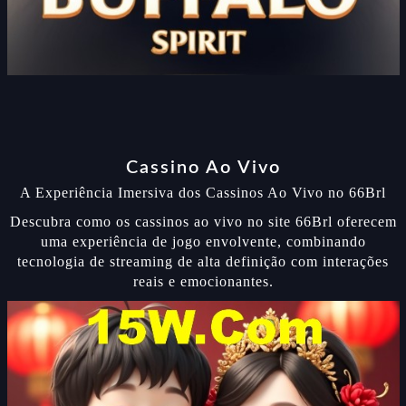
Cassino Ao Vivo
A Experiência Imersiva dos Cassinos Ao Vivo no 66Brl
Descubra como os cassinos ao vivo no site 66Brl oferecem
uma experiência de jogo envolvente, combinando
tecnologia de streaming de alta definição com interações
reais e emocionantes.