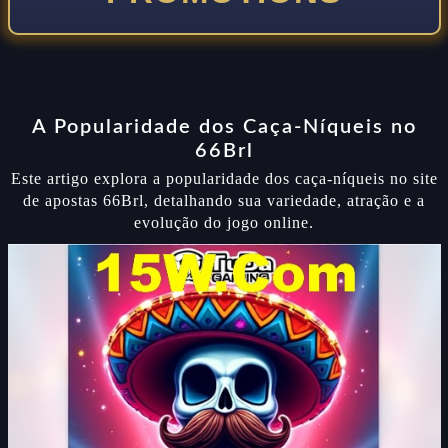
A Popularidade dos Caça-Níqueis no
66Brl
Este artigo explora a popularidade dos caça-níqueis no site
de apostas 66Brl, detalhando sua variedade, atração e a
evolução do jogo online.