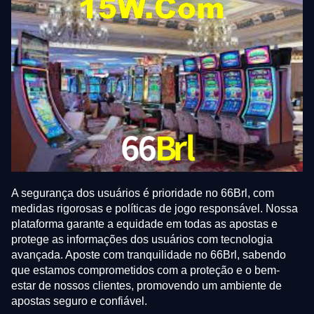
A segurança dos usuários é prioridade no 66Brl, com
medidas rigorosas e políticas de jogo responsável. Nossa
plataforma garante a equidade em todas as apostas e
protege as informações dos usuários com tecnologia
avançada. Aposte com tranquilidade no 66Brl, sabendo
que estamos comprometidos com a proteção e o bem-
estar de nossos clientes, promovendo um ambiente de
apostas seguro e confiável.