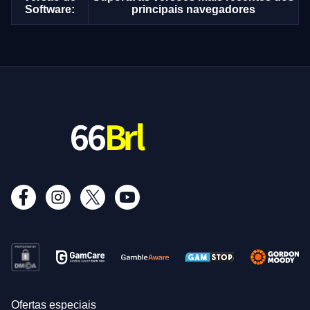
Software:
principais navegadores
Ofertas especiais