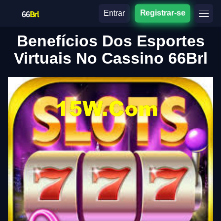
Entrar
Registrar-se
Benefícios Dos Esportes
Virtuais No Cassino 66Brl